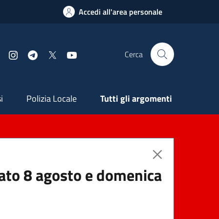
Accedi all'area personale
Cerca
Facebook
Instagram
Telegram
X
YouTube
ndaria
i
Polizia Locale
Tutti gli argomenti
abato 8 agosto e domenica