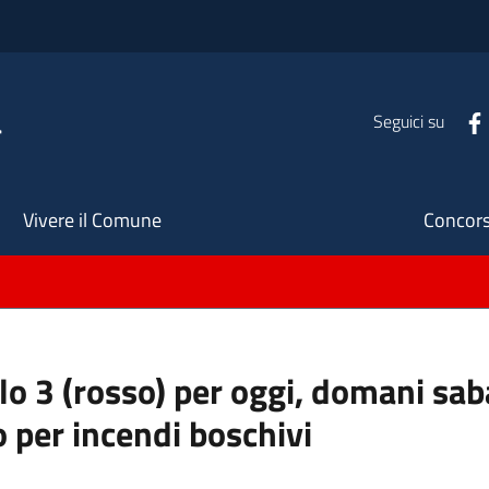
a
Seguici su
Seco
Vivere il Comune
Concors
ello 3 (rosso) per oggi, domani s
o per incendi boschivi