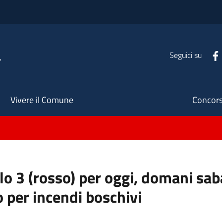
a
Seguici su
Seco
Vivere il Comune
Concors
ello 3 (rosso) per oggi, domani s
o per incendi boschivi