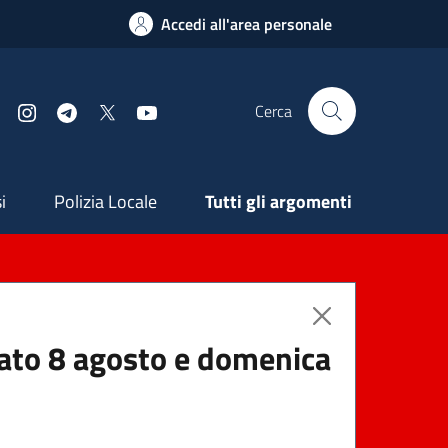
Accedi all'area personale
Cerca
Facebook
Instagram
Telegram
X
YouTube
ndaria
i
Polizia Locale
Tutti gli argomenti
abato 8 agosto e domenica