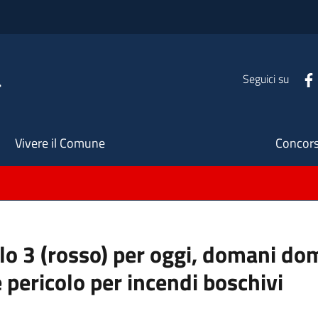
a
Seguici su
Seco
Vivere il Comune
Concors
ello 3 (rosso) per oggi, domani do
 pericolo per incendi boschivi