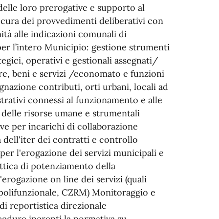
delle loro prerogative e supporto al
; cura dei provvedimenti deliberativi con
mità alle indicazioni comunali di
er l’intero Municipio: gestione strumenti
gici, operativi e gestionali assegnati/
ure, beni e servizi /economato e funzioni
nazione contributi, orti urbani, locali ad
rativi connessi al funzionamento e alle
 delle risorse umane e strumentali
ive per incarichi di collaborazione
 dell'iter dei contratti e controllo
per l'erogazione dei servizi municipali e
ottica di potenziamento della
l'erogazione on line dei servizi (quali
o polifunzionale, CZRM) Monitoraggio e
 di reportistica direzionale
edure inerenti la normativa su