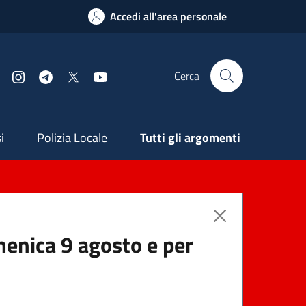
Accedi all'area personale
Cerca
Facebook
Instagram
Telegram
X
YouTube
ndaria
i
Polizia Locale
Tutti gli argomenti
menica 9 agosto e per