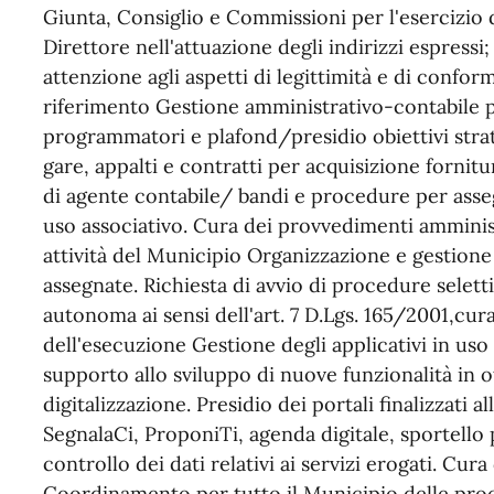
Giunta, Consiglio e Commissioni per l'esercizio 
Direttore nell'attuazione degli indirizzi espressi
attenzione agli aspetti di legittimità e di confor
riferimento Gestione amministrativo-contabile p
programmatori e plafond/presidio obiettivi strate
gare, appalti e contratti per acquisizione fornit
di agente contabile/ bandi e procedure per asseg
uso associativo. Cura dei provvedimenti amminist
attività del Municipio Organizzazione e gestione
assegnate. Richiesta di avvio di procedure selett
autonoma ai sensi dell'art. 7 D.Lgs. 165/2001,cura
dell'esecuzione Gestione degli applicativi in uso 
supporto allo sviluppo di nuove funzionalità in 
digitalizzazione. Presidio dei portali finalizzati al
SegnalaCi, ProponiTi, agenda digitale, sportell
controllo dei dati relativi ai servizi erogati. Cura
Coordinamento per tutto il Municipio delle proc