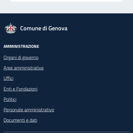
logo Unione Europea
Comune di Genova
Footer - Navigazione
AMMINISTRAZIONE
Organi di governo
Aree amministrative
Uffici
Enti e Fondazioni
Politici
Personale amministrativo
Documenti e dati