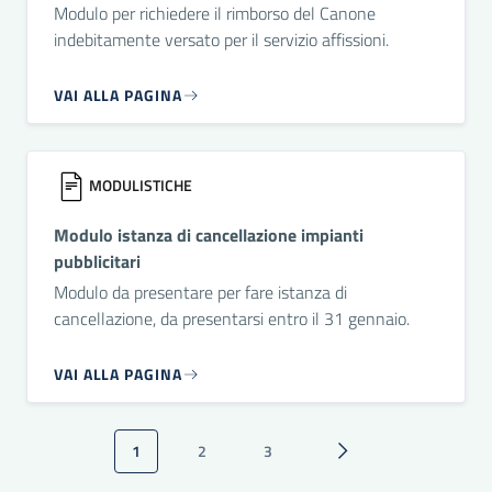
Modulo per richiedere il rimborso del Canone
indebitamente versato per il servizio affissioni.
VAI ALLA PAGINA
MODULISTICHE
Modulo istanza di cancellazione impianti
pubblicitari
Modulo da presentare per fare istanza di
cancellazione, da presentarsi entro il 31 gennaio.
VAI ALLA PAGINA
Paginazione
1
2
3
Pagina attuale
Pagina
Pagina
Pagina successiva