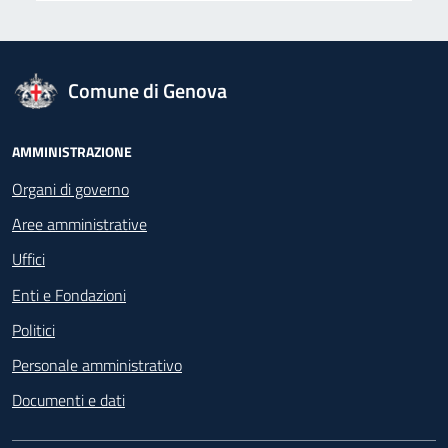
logo Unione Europea
Comune di Genova
Footer - Navigazione
AMMINISTRAZIONE
Organi di governo
Aree amministrative
Uffici
Enti e Fondazioni
Politici
Personale amministrativo
Documenti e dati