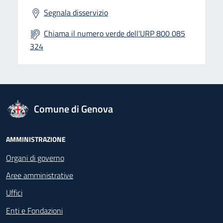
Segnala disservizio
Chiama il numero verde dell'URP 800 085
324
logo Unione Europea
Comune di Genova
Footer - Navigazione
AMMINISTRAZIONE
Organi di governo
Aree amministrative
Uffici
Enti e Fondazioni