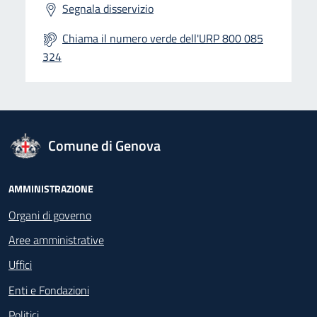
Segnala disservizio
Chiama il numero verde dell'URP 800 085
324
logo Unione Europea
Comune di Genova
Footer - Navigazione
AMMINISTRAZIONE
Organi di governo
Aree amministrative
Uffici
Enti e Fondazioni
Politici