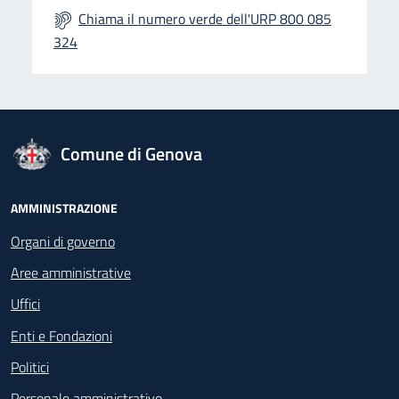
Chiama il numero verde dell'URP 800 085
324
logo Unione Europea
Comune di Genova
Footer - Navigazione
AMMINISTRAZIONE
Organi di governo
Aree amministrative
Uffici
Enti e Fondazioni
Politici
Personale amministrativo