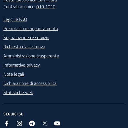
Centralino unico:
010 1010
Footer - Contatti
Leggi le FAQ
Prenotazione appuntamento
Segnalazione disservizio
Richiesta d'assistenza
Amministrazione trasparente
Informativa privacy
Note legali
Dichiarazione di accessibilità
Statistiche web
SEGUICI SU
Facebook
Instagram
Telegram
X
YouTube