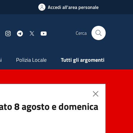
Accedi all'area personale
Cerca
Facebook
Instagram
Telegram
X
YouTube
ndaria
i
Polizia Locale
Tutti gli argomenti
abato 8 agosto e domenica