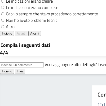
Con
L