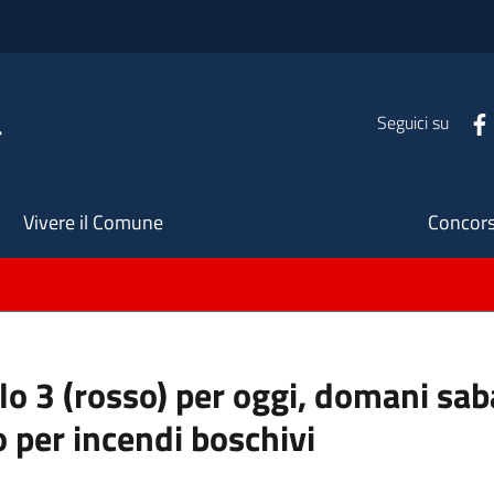
a
Seguici su
Seco
Vivere il Comune
Concors
ello 3 (rosso) per oggi, domani s
o per incendi boschivi