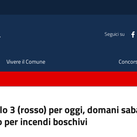
a
Seguici su
Seco
Vivere il Comune
Concors
ello 3 (rosso) per oggi, domani s
o per incendi boschivi