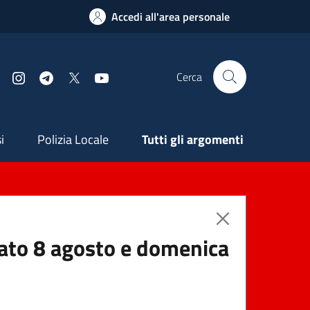
Accedi all'area personale
Cerca
Facebook
Instagram
Telegram
X
YouTube
ndaria
i
Polizia Locale
Tutti gli argomenti
abato 8 agosto e domenica