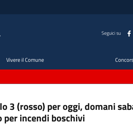
a
Seguici su
Seco
Vivere il Comune
Concors
ello 3 (rosso) per oggi, domani s
o per incendi boschivi