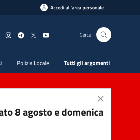
Accedi all'area personale
Cerca
Facebook
Instagram
Telegram
X
YouTube
ndaria
i
Polizia Locale
Tutti gli argomenti
abato 8 agosto e domenica