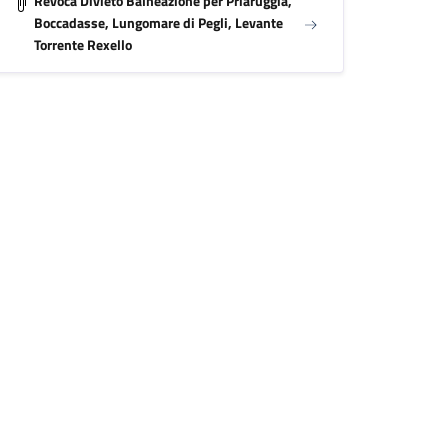
Revoca Divieto Balneazione per Priaruggia,
Boccadasse, Lungomare di Pegli, Levante
Torrente Rexello