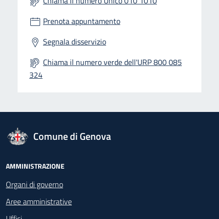
Chiama il numero Unico 010 1010
Prenota appuntamento
Segnala disservizio
Chiama il numero verde dell'URP 800 085
324
logo Unione Europea
Comune di Genova
Footer - Navigazione
AMMINISTRAZIONE
Organi di governo
Aree amministrative
Uffici