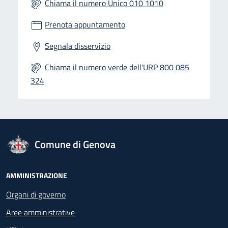
Chiama il numero Unico 010 1010
Prenota appuntamento
Segnala disservizio
Chiama il numero verde dell'URP 800 085
324
logo Unione Europea
Comune di Genova
Footer - Navigazione
AMMINISTRAZIONE
Organi di governo
Aree amministrative