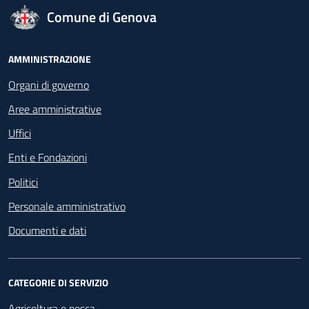
logo Unione Europea
Comune di Genova
Footer - Navigazione
AMMINISTRAZIONE
Organi di governo
Aree amministrative
Uffici
Enti e Fondazioni
Politici
Personale amministrativo
Documenti e dati
CATEGORIE DI SERVIZIO
Agricoltura e pesca