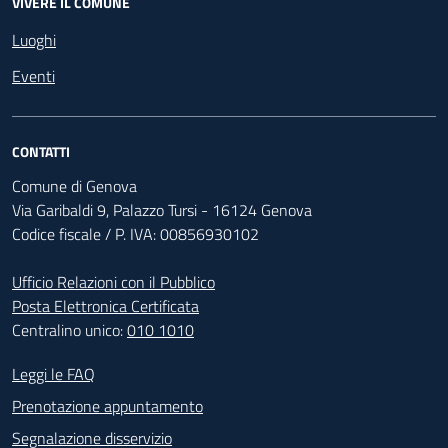
VIVERE IL COMUNE
Luoghi
Eventi
CONTATTI
Comune di Genova
Via Garibaldi 9, Palazzo Tursi - 16124 Genova
Codice fiscale / P. IVA: 00856930102
Ufficio Relazioni con il Pubblico
Posta Elettronica Certificata
Centralino unico:
010 1010
Footer - Contatti
Leggi le FAQ
Prenotazione appuntamento
Segnalazione disservizio