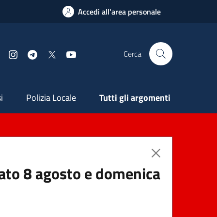
Accedi all'area personale
Cerca
Facebook
Instagram
Telegram
X
YouTube
ndaria
i
Polizia Locale
Tutti gli argomenti
abato 8 agosto e domenica