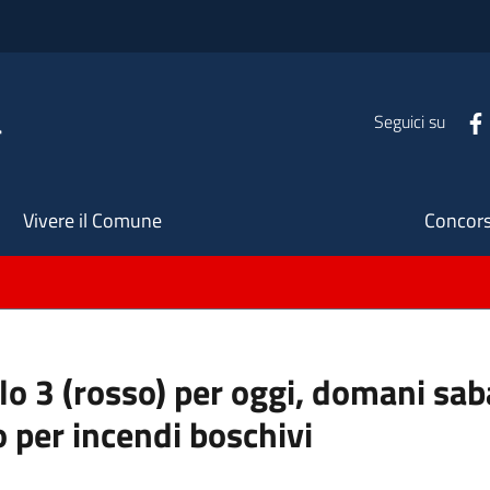
a
Seguici su
Seco
Vivere il Comune
Concors
ello 3 (rosso) per oggi, domani s
o per incendi boschivi