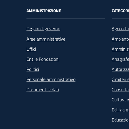
Footer - Navigazione
AMMINISTRAZIONE
CATEGORI
Organi di governo
Agricoltu
Aree amministrative
Ambient
Uffici
Amminist
Enti e Fondazioni
Anagrafe 
Politici
Autorizza
Personale amministrativo
Cimiteri e
Documenti e dati
Consultaz
Cultura 
Edilizia 
Educazio