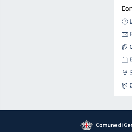
Con
L
R
S
logo Unione Europea
Comune di Ge