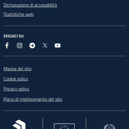
Dichiarazione di accessibilità
Statistiche web
SEGUICI SU
Facebook
Instagram
Telegram
X
YouTube
Footer
Mappa del sito
Cookie policy
Privacy policy
Piano di miglioramento del sito
, apre in una nuova scheda
, apre in una nuova scheda
, apre in una nuova 