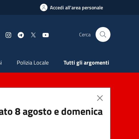
Accedi all'area personale
Cerca
Facebook
Instagram
Telegram
X
YouTube
ndaria
i
Polizia Locale
Tutti gli argomenti
abato 8 agosto e domenica