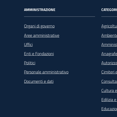
Footer - Navigazione
AMMINISTRAZIONE
CATEGORI
Organi di governo
Agricoltu
Aree amministrative
Ambient
Uffici
Amminist
Enti e Fondazioni
Anagrafe 
Politici
Autorizza
Personale amministrativo
Cimiteri e
Documenti e dati
Consultaz
Cultura 
Edilizia 
Educazio