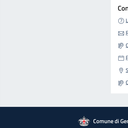
Con
L
R
S
logo Unione Europea
Comune di Ge