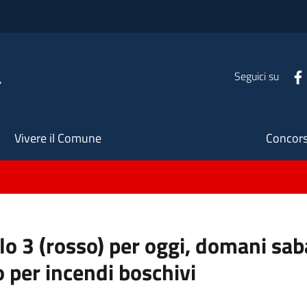
a
Seguici su
Seco
Vivere il Comune
Concors
ello 3 (rosso) per oggi, domani s
o per incendi boschivi