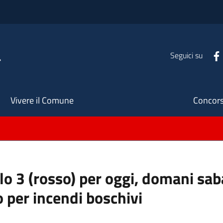
a
Seguici su
Seco
Vivere il Comune
Concors
ello 3 (rosso) per oggi, domani s
o per incendi boschivi