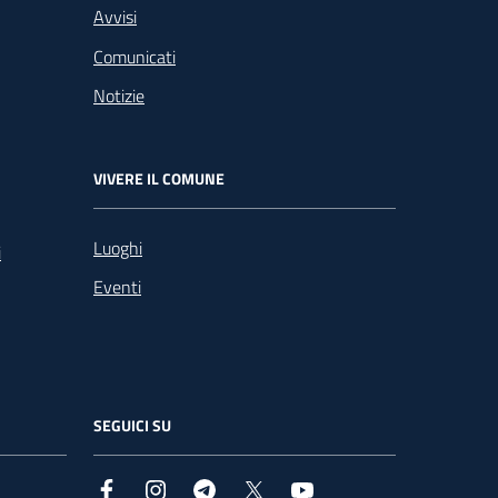
Avvisi
Comunicati
Notizie
VIVERE IL COMUNE
Luoghi
i
Eventi
SEGUICI SU
Facebook
Instagram
Telegram
X
YouTube