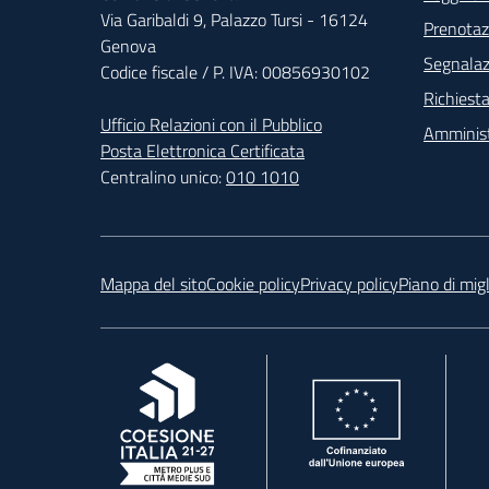
Foo
Via Garibaldi 9, Palazzo Tursi - 16124
Prenota
Genova
Segnalazi
Codice fiscale / P. IVA: 00856930102
Richiesta
Ufficio Relazioni con il Pubblico
Amminist
Posta Elettronica Certificata
Centralino unico:
010 1010
Footer
Mappa del sito
Cookie policy
Privacy policy
Piano di mig
, apre in una nuova scheda
, apre in una nuova scheda
, ap