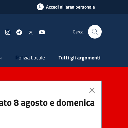
Accedi all'area personale
Cerca
Facebook
Instagram
Telegram
X
YouTube
ndaria
i
Polizia Locale
Tutti gli argomenti
abato 8 agosto e domenica