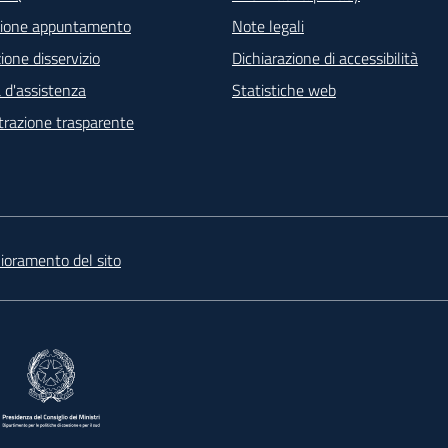
ter - Contatti
zione appuntamento
Note legali
one disservizio
Dichiarazione di accessibilità
 d'assistenza
Statistiche web
razione trasparente
lioramento del sito
re in una nuova scheda