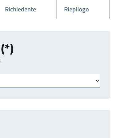
Richiedente
Riepilogo
(*)
i