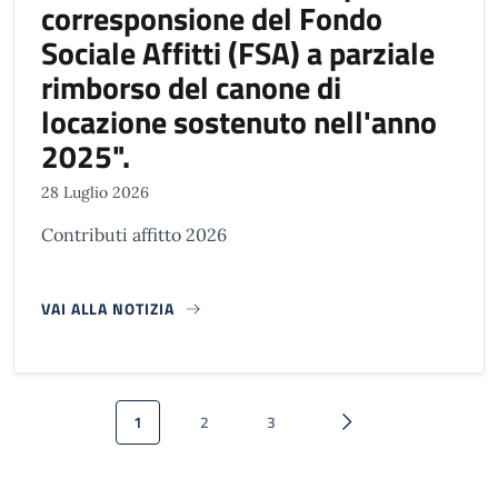
corresponsione del Fondo
Sociale Affitti (FSA) a parziale
rimborso del canone di
locazione sostenuto nell'anno
2025".
28 Luglio 2026
Contributi affitto 2026
VAI ALLA NOTIZIA
Paginazione
1
2
3
Pagina attuale
Pagina
Pagina
Pagina successiva