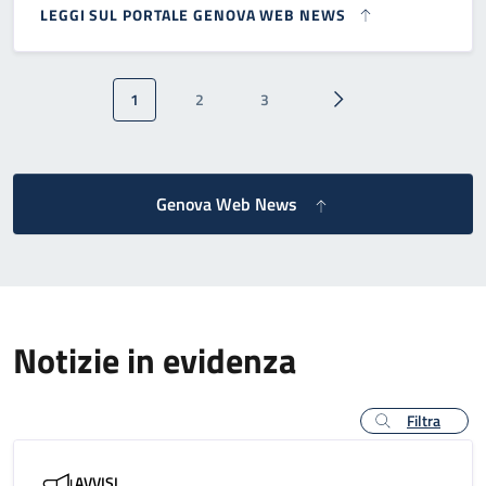
LEGGI SUL PORTALE GENOVA WEB NEWS
Paginazione
1
2
3
Pagina attuale
Pagina
Pagina
Pagina successiva
Genova Web News
Notizie in evidenza
Filtra
AVVISI