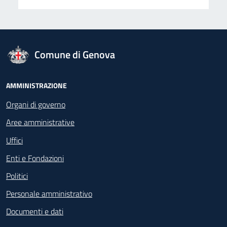
logo Unione Europea
Comune di Genova
Footer - Navigazione
AMMINISTRAZIONE
Organi di governo
Aree amministrative
Uffici
Enti e Fondazioni
Politici
Personale amministrativo
Documenti e dati